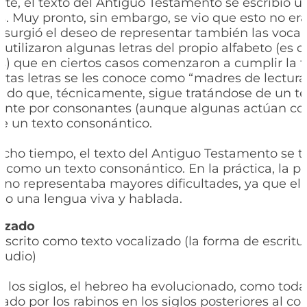
te, el texto del Antiguo Testamento se escribió 
. Muy pronto, sin embargo, se vio que esto no era
 y surgió el deseo de representar también las vocal
e utilizaron algunas letras del propio alfabeto (es d
) que en ciertos casos comenzaron a cumplir la 
estas letras se les conoce como “madres de lectura
 Dado que, técnicamente, sigue tratándose de un t
ente por consonantes (aunque algunas actúan co
e un texto consonántico.
ho tiempo, el texto del Antiguo Testamento se t
como un texto consonántico. En la práctica, la p
s no representaba mayores dificultades, ya que el 
do una lengua viva y hablada.
lizado
 escrito como texto vocalizado (la forma de escritu
tudio)
e los siglos, el hebreo ha evolucionado, como toda
ado por los rabinos en los siglos posteriores al c