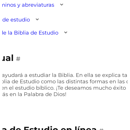
minos y abreviaturas
 de estudio
de la Biblia de Estudio
ual
#
 ayudará a estudiar la Biblia. En ella se explica t
iblia de Estudio como las distintas formas en las
 en el estudio bíblico. ¡Te deseamos mucho éxito 
s en la Palabra de Dios!
ia de Estudio en línea