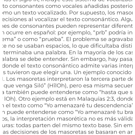
nto consonantes como vocales añadidas posterior
omo un texto vocalizado. Por supuesto, los masor
ecisiones al vocalizar el texto consonántico. Algu
es de consonantes pueden representar diferente
n ocurre en español: por ejemplo, “prb” podría in
lema” o como “prueba”. El problema se agravaba
te no se usaban espacios, lo que dificultaba dist
terminaba una palabra. En la mayoría de los caso
palabra se debe entender. Sin embargo, hay pasaj
donde el texto consonántico admite varias interp
as tuvieron que elegir una. Un ejemplo conocido 
1. Los masoretas interpretaron la tercera parte del
 que venga Siló” (HîlOh), pero esa misma secuen
ca también puede entenderse como “hasta que se 
ay lOh). Otro ejemplo está en Malaquías 2:3, donde
on el texto como “Yo amenazaré tu descendencia” 
én puede entenderse como “Yo amenazaré tu braz
sos, la interpretación masorética no es más válida
cturas: todas parten del mismo texto base. Sin em
 las decisiones de los masoretas se basaran en an