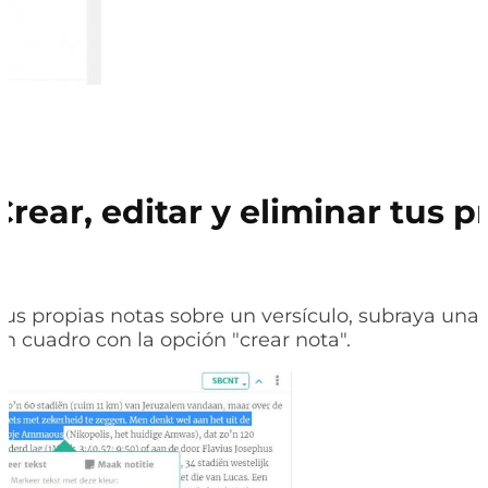
Crear, editar y eliminar tus p
#
tus propias notas
sobre un versículo,
subraya una p
un cuadro con la opción "crear nota".