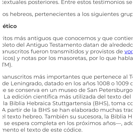
 textuales posteriores. Entre estos testimonios se 
itos hebreos, pertenecientes a los siguientes grupo
rético
ritos más antiguos que conocemos y que contiene
leto del Antiguo Testamento datan de alrededor
manuscritos fueron transmitidos y provistos de
voc
álicos) y notas por los masoretas, por lo que habl
(TM).
manuscritos más importantes que pertenece al Te
e de Leningrado, datado en los años 1008 o 1009 
que se conserva en un museo de San Petersburgo
 La edición científica más utilizada del texto del
 la Biblia Hebraica Stuttgartensia (BHS), toma c
 A partir de la BHS se han elaborado muchas tra
l texto hebreo. También su sucesora, la Biblia H
 se espera completa en los próximos años—, ado
ento el texto de este códice.