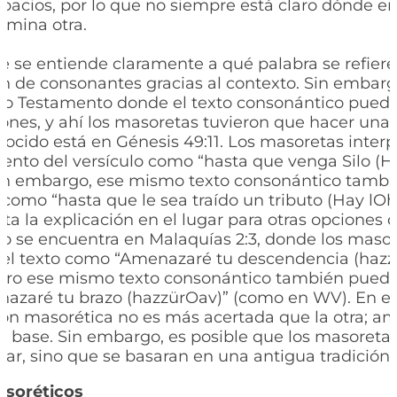
spacios, por lo que no siempre está claro dónde 
ermina otra.
e se entiende claramente a qué palabra se refier
 de consonantes gracias al contexto. Sin embarg
uo Testamento donde el texto consonántico puede
iones, y ahí los masoretas tuvieron que hacer una 
ocido está en Génesis 49:11. Los masoretas interp
ento del versículo como “hasta que venga Silo (H
Sin embargo, ese mismo texto consonántico tamb
como “hasta que le sea traído un tributo (Hay lO
ta la explicación en el lugar para otras opciones d
o se encuentra en Malaquías 2:3, donde los maso
 el texto como “Amenazaré tu descendencia (hazz
pero ese mismo texto consonántico también pued
zaré tu brazo (hazzürOav)” (como en WV). En est
ión masorética no es más acertada que la otra; a
 base. Sin embargo, es posible que los masoreta
zar, sino que se basaran en una antigua tradición o
soréticos