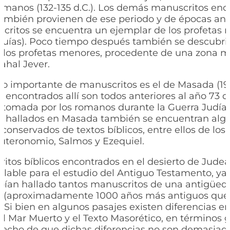
romanos (132-135 d.C.). Los demás manuscritos en
también provienen de ese periodo y de épocas ante
critos se encuentra un ejemplar de los profetas
uías). Poco tiempo después también se descubrió
de los profetas menores, procedente de una zona m
ahal Jever.
go importante de manuscritos es el de Masada (19
 encontrados allí son todos anteriores al año 73 d
tomada por los romanos durante la Guerra Judía. 
s hallados en Masada también se encuentran alg
onservados de textos bíblicos, entre ellos de los 
euteronomio, Salmos y Ezequiel.
itos bíblicos encontrados en el desierto de Jude
culable para el estudio del Antiguo Testamento, y
bían hallado tantos manuscritos de una antigüed
va (aproximadamente 1000 años más antiguos que 
 Si bien en algunos pasajes existen diferencias en
del Mar Muerto y el Texto Masorético, en términos 
hecho de que dichas diferencias no son demasiado