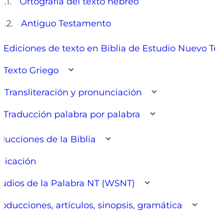
Ortografía del texto hebreo
Antiguo Testamento
Ediciones de texto en Biblia de Estudio Nuevo T
Texto Griego
Transliteración y pronunciación
Traducción palabra por palabra
ducciones de la Biblia
licación
tudios de la Palabra NT (WSNT)
roducciones, artículos, sinopsis, gramática