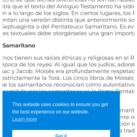
tra que el texto del Antiguo Testamento ha sido 
ón a lo largo de los siglos. En ciertos lugares, los 
entan una versión distinta que anteriormente sol
a Septuaginta o del Pentateuco Samaritano. Es ev
ntes textuales debe otorgárseles una gran importa
 Samaritano
nos tienen sus raíces étnicas y religiosas en el R
 época de los reyes. Al igual que los judíos, adora
aac y Jacob. Moisés era profundamente respetado 
estrictamente la Torá. Los cinco libros de Moisés 
que los samaritanos reconocían como autoritativos. 
ansmitida por los samaritanos se le llama Pentat
 (abreviado en las notas como SamP).
This website uses cookies to ensure you get
manuscritos disponibles del Pentateuco Samarit
the best experience on our website.
de la Edad Media y son, por tanto, relativamente re
Learn more
e principalmente en el hecho de que la tradición te
Samaritano ha permanecido separada de la tradic
Got it