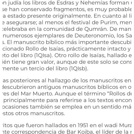
ción judía los libros de Esdras y Nehemías forman u
sí se han conservado fragmentos, es muy probabl
a estado presente originalmente. En cuanto al lib
e asegurarse; al menos el festival de Purim, me
e celebraba en la comunidad de Qumrán. De manera
n numerosos ejemplares de Deuteronomio, los Sal
ías. El manuscrito bíblico más importante descub
ncionado Rollo de Isaías, prácticamente intacto y 
to del libro (1QIsa). Otro rollo de Isaías, hallado 
ién tiene gran valor, aunque de este solo se cons
ente un tercio del libro (1QIsb).
das posteriores al hallazgo de los manuscritos e
descubrieron antiguos manuscritos bíblicos en ot
ores del Mar Muerto. Aunque el término “Rollos d
e principalmente para referirse a los textos encon
 ocasiones también se emplea en un sentido más
estos otros manuscritos.
itos que fueron hallados en 1951 en el wadi Mura
nte correspondencia de Bar Kojba, el líder de la r