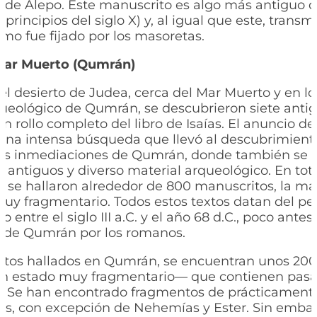
e de Alepo. Este manuscrito es algo más antiguo 
principios del siglo X) y, al igual que este, transmi
como fue fijado por los masoretas.
 Mar Muerto (Qumrán)
 el desierto de Judea, cerca del Mar Muerto y en l
rqueológico de Qumrán, se descubrieron siete antigu
un rollo completo del libro de Isaías. El anuncio de
a una intensa búsqueda que llevó al descubrimiento
las inmediaciones de Qumrán, donde también se 
 antiguos y diverso material arqueológico. En tota
 se hallaron alrededor de 800 manuscritos, la may
uy fragmentario. Todos estos textos datan del pe
entre el siglo III a.C. y el año 68 d.C., poco antes
n de Qumrán por los romanos.
extos hallados en Qumrán, se encuentran unos 20
en estado muy fragmentario— que contienen pasa
 Se han encontrado fragmentos de prácticamente
icos, con excepción de Nehemías y Ester. Sin emba