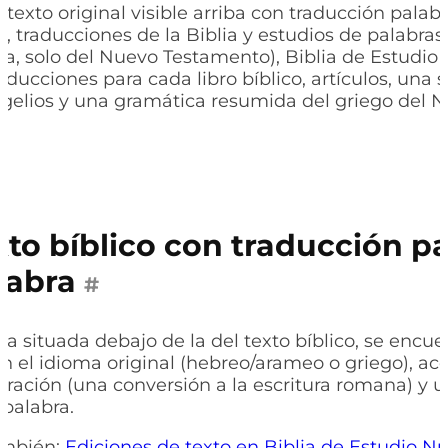
texto original visible arriba con traducción palabr
, traducciones de la Biblia y estudios de palabras
a, solo del Nuevo Testamento), Biblia de Estudio
oducciones para cada libro bíblico, artículos, una s
gelios y una gramática resumida del griego del 
.
xto bíblico con traducción p
labra
#
a situada debajo de la del texto bíblico, se encue
n el idioma original (hebreo/arameo o griego), 
teración (una conversión a la escritura romana) y 
 palabra.
ambién:
Ediciones de texto en Biblia de Estudio N