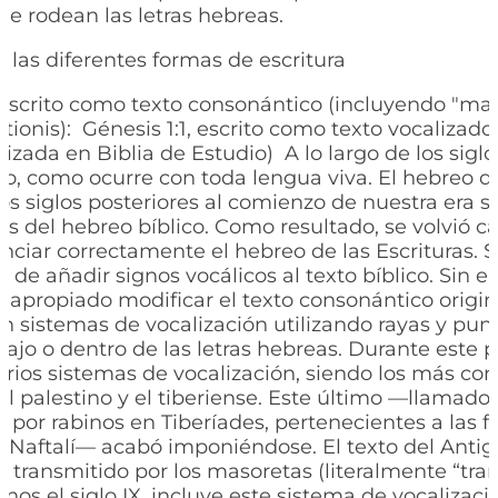
ue rodean las letras hebreas.
 las diferentes formas de escritura
, escrito como texto consonántico (incluyendo "mad
tionis):
Génesis 1:1, escrito como texto vocalizado
ilizada en Biblia de Estudio)
A lo largo de los sigl
o, como ocurre con toda lengua viva. El hebreo q
los siglos posteriores al comienzo de nuestra era s
s del hebreo bíblico. Como resultado, se volvió 
nunciar correctamente el hebreo de las Escrituras. 
d de añadir signos vocálicos al texto bíblico. Sin 
 apropiado modificar el texto consonántico original
on sistemas de vocalización utilizando rayas y pun
ajo o dentro de las letras hebreas. Durante este 
arios sistemas de vocalización, siendo los más con
 el palestino y el tiberiense. Este último —llamado
o por rabinos en Tiberíades, pertenecientes a las 
 Naftalí— acabó imponiéndose. El texto del Anti
e transmitido por los masoretas (literalmente “tra
os el siglo IX, incluye este sistema de vocalización