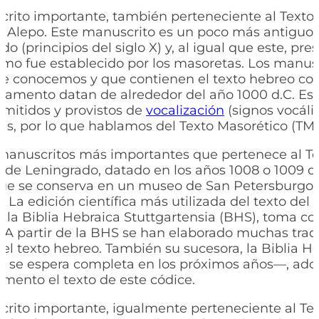
rito importante, también perteneciente al Texto 
e Alepo. Este manuscrito es un poco más antiguo 
o (principios del siglo X) y, al igual que este, pre
 como fue establecido por los masoretas. Los manu
e conocemos y que contienen el texto hebreo co
tamento datan de alrededor del año 1000 d.C. Es
smitidos y provistos de
vocalización
(signos vocáli
as, por lo que hablamos del Texto Masorético (TM)
manuscritos más importantes que pertenece al Te
e de Leningrado, datado en los años 1008 o 1009 
que se conserva en un museo de San Petersburgo
 La edición científica más utilizada del texto del
 la Biblia Hebraica Stuttgartensia (BHS), toma c
 A partir de la BHS se han elaborado muchas tra
l texto hebreo. También su sucesora, la Biblia H
 se espera completa en los próximos años—, ado
ento el texto de este códice.
rito importante, igualmente perteneciente al Tex