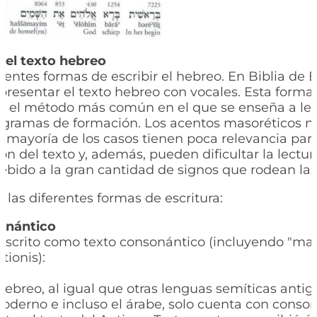
del texto hebreo
erentes formas de escribir el hebreo. En Biblia de 
presentar el texto hebreo con vocales. Esta forma
n el método más común en el que se enseña a lee
ogramas de formación. Los acentos masoréticos no
a mayoría de los casos tienen poca relevancia para
ón del texto y, además, pueden dificultar la lectura
bido a la gran cantidad de signos que rodean las 
 las diferentes formas de escritura:
onántico
, escrito como texto consonántico (incluyendo "mad
tionis):
 hebreo, al igual que otras lenguas semíticas anti
oderno e incluso el árabe, solo cuenta con conso