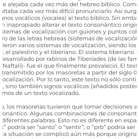
 se alejaba cada vez más del hebreo bíblico. Como 
sultaba cada vez más difícil pronunciarlo. Así surg
gnos vocálicos (vocales) al texto bíblico. Sin emba
n inapropiado alterar el texto consonántico origina
istemas de vocalización con guiones y puntos colo
ro de las letras hebreas (sistemas de vocalización
gieron varios sistemas de vocalización, siendo lo
o, el palestino y el tiberiano. El sistema tiberiano 
desarrollado por rabinos de Tiberíades (de las fam
Naftali)- fue el que finalmente prevaleció. El tex
transmitido por los masoretas a partir del siglo I
ocalización. Por lo tanto, este texto no sólo conti
, sino también signos vocálicos (añadidos poster
amos de un texto vocalizado.
o, los masoretas tuvieron que tomar decisiones al
onsonántico. Algunas combinaciones de consonan
 diferentes palabras. Esto no es diferente en españ
t” podría ser “santo” o “sentir”; o “prb” podría ser
sta situación se complicó aún más porque origin