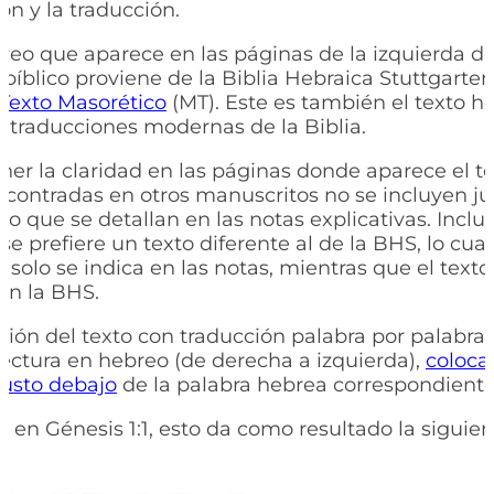
ión y la traducción.
breo que aparece en las páginas de la izquierda de
bíblico proviene de la Biblia Hebraica Stuttgarten
Texto Masorético
(MT). Este es también el texto h
s traducciones modernas de la Biblia.
er la claridad en las páginas donde aparece el te
ncontradas en otros manuscritos no se incluyen ju
ino que se detallan en las notas explicativas. Incl
se prefiere un texto diferente al de la BHS, lo cua
 solo se indica en las notas, mientras que el text
en la BHS.
ación del texto con traducción palabra por palabra 
lectura en hebreo (de derecha a izquierda),
coloca
justo debajo
de la palabra hebrea correspondiente
, en Génesis 1:1, esto da como resultado la siguie