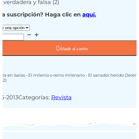
a verdadera y falsa (2)
na suscripción? Haga clic en
aquí.
Añadir al carrito
ierra en Isaías - El milenio o reino milenario - El sanador herido (Jerem
 (2)
6-2013
Categorías:
Revista