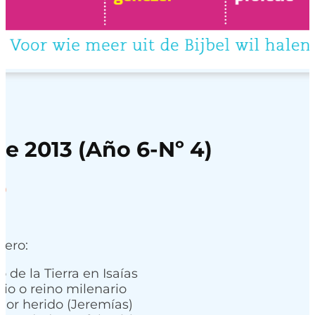
de 2013 (Año 6-Nº 4)
Rango
0
de
precios:
desde
mero:
4,95
hasta
o de la Tierra en Isaías
nio o reino milenario
7,50
dor herido (Jeremías)