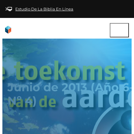
Saltar al contenido principal
Saltar al pie de
página
Estudio De La Biblia En Línea
Revista
Junio de 2013 (Año 6-
Nº 4)