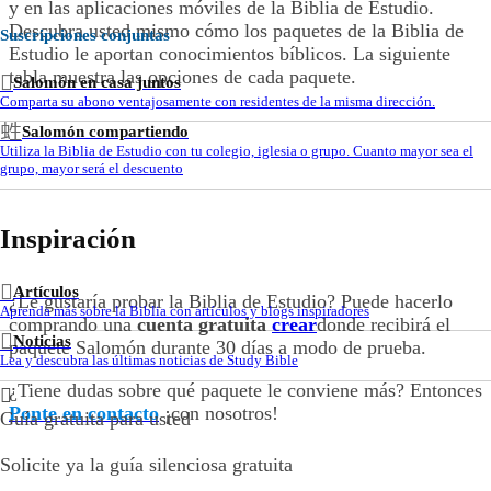
y en las aplicaciones móviles de la Biblia de Estudio.
Descubra usted mismo cómo los paquetes de la Biblia de
Suscripciones conjuntas
Estudio le aportan conocimientos bíblicos. La siguiente
tabla muestra las opciones de cada paquete.
Salomón en casa juntos
Comparta su abono ventajosamente con residentes de la misma dirección.
Salomón compartiendo
Utiliza la Biblia de Estudio con tu colegio, iglesia o grupo. Cuanto mayor sea el
grupo, mayor será el descuento
Inspiración
Artículos
¿Le gustaría probar la Biblia de Estudio? Puede hacerlo
Aprenda más sobre la Biblia con artículos y blogs inspiradores
comprando una
cuenta gratuita
crear
donde recibirá el
Noticias
paquete Salomón durante 30 días a modo de prueba.
Lea y descubra las últimas noticias de Study Bible
¿Tiene dudas sobre qué paquete le conviene más? Entonces
Ponte en contacto
¡con nosotros!
Guía gratuita para usted
Solicite ya la guía silenciosa gratuita
Solicitar una guía