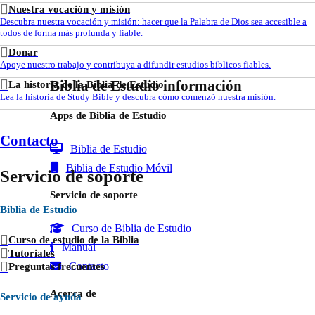
Nuestra vocación y misión
Descubra nuestra vocación y misión: hacer que la Palabra de Dios sea accesible a
todos de forma más profunda y fiable.
Donar
Apoye nuestro trabajo y contribuya a difundir estudios bíblicos fiables.
Biblia de Estudio
información
La historia de la Biblia de Estudio
Lea la historia de Study Bible y descubra cómo comenzó nuestra misión.
Apps de Biblia de Estudio
Contacto
Biblia de Estudio
Biblia de Estudio Móvil
Servicio de soporte
Servicio de soporte
Biblia de Estudio
Curso de Biblia de Estudio
Curso de estudio de la Biblia
Manual
Tutoriales
Contacto
Preguntas frecuentes
Acerca de
Servicio de ayuda