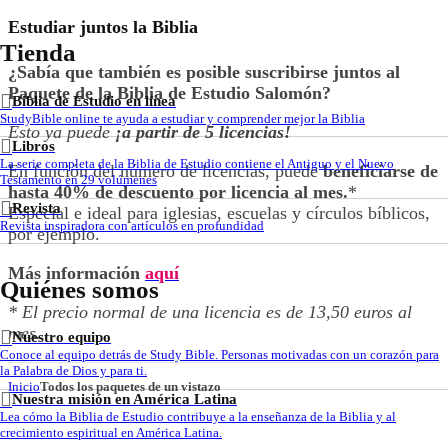
Estudiar juntos la Biblia
Tienda
¿Sabía que también es posible suscribirse juntos al
Paquete de la Biblia de Estudio Salomón?
Biblia de Estudio en línea
StudyBible online te ayuda a estudiar y comprender mejor la Biblia
Esto ya puede
¡a partir de 5 licencias!
Libros
La serie completa de la Biblia de Estudio contiene el Antiguo y el Nuevo
En función del número de licencias, puede
beneficiarse de
Testamento en 29 volúmenes
hasta 40% de descuento por licencia al mes.
*
Revista
Especial e ideal para iglesias, escuelas y círculos bíblicos,
Revista inspiradora con artículos en profundidad
por ejemplo.
Más información
aquí
Quiénes somos
* El precio normal de una licencia es de 13,50 euros al
mes.
Nuestro equipo
Conoce al equipo detrás de Study Bible. Personas motivadas con un corazón para
la Palabra de Dios y para ti.
Inicio
Todos los paquetes de un vistazo
Nuestra misión en América Latina
Lea cómo la Biblia de Estudio contribuye a la enseñanza de la Biblia y al
crecimiento espiritual en América Latina.