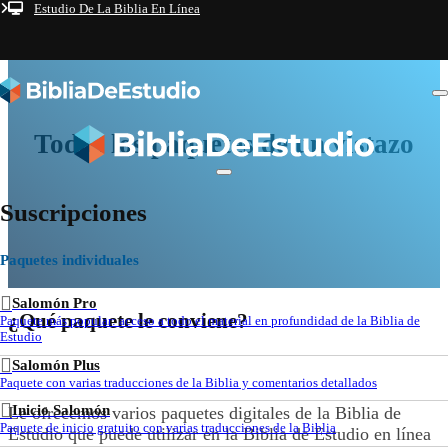
Estudio De La Biblia En Línea
Saltar al contenido principal
Saltar al pie de página
Todos los paquetes de un vistazo
Suscripciones
Paquetes individuales
Salomón Pro
¿Qué paquete le conviene?
Paquete más popular: acceso a todo el material en profundidad de la Biblia de
Estudio
Salomón Plus
Paquete con varias traducciones de la Biblia y comentarios detallados
Inicio Salomón
Le ofrecemos varios paquetes digitales de la Biblia de
Paquete de inicio gratuito con varias traducciones de la Biblia
Estudio que puede utilizar en la Biblia de Estudio en línea