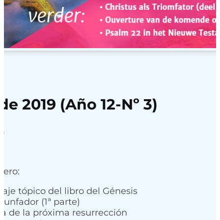
de 2019 (Año 12-Nº 3)
Rango
0
de
precios:
desde
mero:
4,95
hasta
aje tópico del libro del Génesis
riunfador (1ª parte)
7,50
a de la próxima resurrección