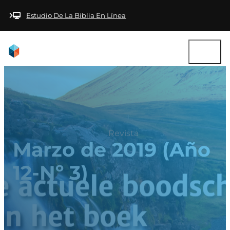
Saltar al contenido principal
Saltar al pie de
página
Estudio De La Biblia En Línea
Revista
Marzo de 2019 (Año
12-Nº 3)