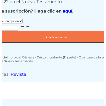
o 22 en el Nuevo Testamento
na suscripción? Haga clic en
aquí
.
Añadir al carrito
 del libro del Génesis - Cristo triunfante (1ª parte) - Obertura de la 
n el Nuevo Testamento
rías:
Revista