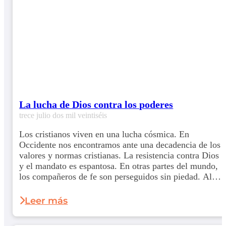
La lucha de Dios contra los poderes
trece julio dos mil veintiséis
Los cristianos viven en una lucha cósmica. En
Occidente nos encontramos ante una decadencia de los
valores y normas cristianas. La resistencia contra Dios
y el mandato es espantosa. En otras partes del mundo,
los compañeros de fe son perseguidos sin piedad. Al
igual que con los primeros discípulos en los Hechos,
vale: 'que nosotros sólo después de muchas pruebas el
Leer más
reino...